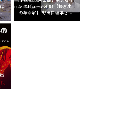
学は
ンタビューvol.01【接ぎ木
…
の革命家】 野田口理孝さ…
城」
に出