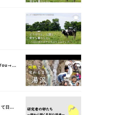
You→…
して日…