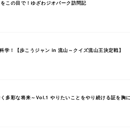
』をこの目で！ゆざわジオパーク訪問記
と科学！【歩こうジャン in 流山～クイズ流山王決定戦】
く多彩な将来～Vol.1 やりたいことをやり続ける証を胸